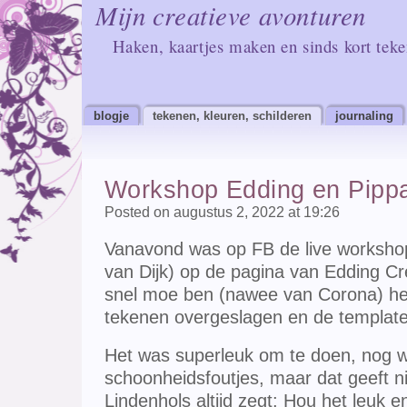
Mijn creatieve avonturen
Haken, kaartjes maken en sinds kort tek
blogje
tekenen, kleuren, schilderen
journaling
Workshop Edding en Pippa
Posted on augustus 2, 2022 at 19:26
Vanavond was op FB de live worksho
van Dijk) op de pagina van Edding Cr
snel moe ben (nawee van Corona) heb
tekenen overgeslagen en de template 
Het was superleuk om te doen, nog w
schoonheidsfoutjes, maar dat geeft n
Lindenhols altijd zegt: Hou het leuk e