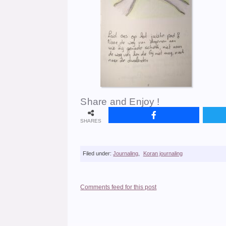
Share and Enjoy !
SHARES
Filed under:
Journaling
,
Koran journaling
Comments feed for this post