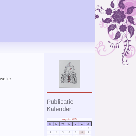
 welke
Publicatie
Kalender
augustus 2026
M
D
W
D
V
Z
Z
1
2
3
4
5
6
7
8
9