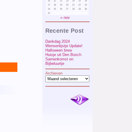
10
11
12
13
14
15
16
17
18
19
20
21
22
23
24
25
26
27
28
29
30
31
« nov
Recente Post
Dankdag 2024
Wensenlijstje Update!
Halloween brew
Huisje uit Den Bosch
Samenkomst en
Bijbeluurtje
Archieven