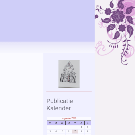
Publicatie
Kalender
augustus 2026
M
D
W
D
V
Z
Z
1
2
3
4
5
6
7
8
9