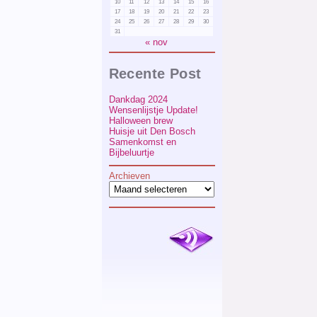
10
11
12
13
14
15
16
17
18
19
20
21
22
23
24
25
26
27
28
29
30
31
« nov
Recente Post
Dankdag 2024
Wensenlijstje Update!
Halloween brew
Huisje uit Den Bosch
Samenkomst en
Bijbeluurtje
Archieven